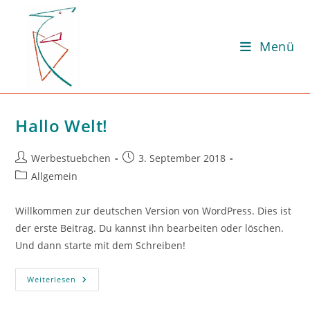
Zum
Inhalt
springen
Menü
Hallo Welt!
Beitrags-
Beitrag
Werbestuebchen
3. September 2018
Autor:
veröffentlicht:
Beitrags-
Allgemein
Kategorie:
Willkommen zur deutschen Version von WordPress. Dies ist
der erste Beitrag. Du kannst ihn bearbeiten oder löschen.
Und dann starte mit dem Schreiben!
Hallo
Weiterlesen
Welt!