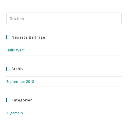
Pre
Es
to
Neueste Beiträge
clo
the
Hallo Welt!
sea
pan
Archiv
September 2018
Kategorien
Allgemein